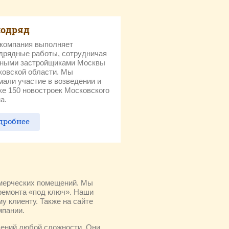
подряд
компания выполняет
дрядные работы, сотрудничая
пными застройщиками Москвы
ковской области. Мы
мали участие в возведении и
ке 150 новостроек Московского
а.
дробнее
ммерческих помещений. Мы
 ремонта «под ключ». Наши
у клиенту. Также на сайте
мпании.
щений любой сложности. Они