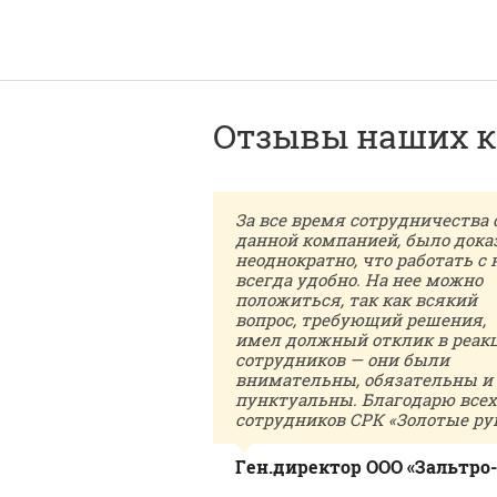
Отзывы наших к
олотые руки» с
За все время сотрудничества 
ля! Мои пожелания
данной компанией, было дока
аваться такими же
неоднократно, что работать с 
всегда удобно. На нее можно
ьными в своем
положиться, так как всякий
ать
вопрос, требующий решения,
нные объемы,
имел должный отклик в реак
рудников и
сотрудников — они были
фик клиентов!
внимательны, обязательны и
пунктуальны. Благодарю всех
сотрудников СРК «Золотые ру
К Карасёва
славовна.
Ген.директор ООО «Зальтро-
Экс» Сопаткин В. А.