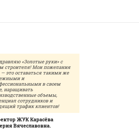
дравляю «Золотые руки» с
За все время сотру
м строителя! Мои пожелания
данной компанией,
 — это оставаться такими же
неоднократно, что 
ежными и
всегда удобно. На 
фессиональными в своем
положиться, так ка
е, наращивать
вопрос, требующий
изводственные объемы,
имел должный откл
енциал сотрудников и
сотрудников — они
дящий трафик клиентов!
внимательны, обяз
пунктуальны. Благ
сотрудников СРК «
ектор ЖУК Карасёва
ерия Вячеславовна.
Ген.директор ООО
Экс» Сопаткин В. А