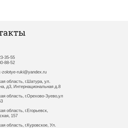
такты
:
23-35-55
30-88-52
k-zolotye-ruki@yandex.ru
ая область, г.Шатура, ул.
а, д3, Интернациональная д.8
ая область, г.Орехово-Зуево,ул
63
ая область, г.Егорьевск,
ская, 157
ая область, г.Куровское, Ул.