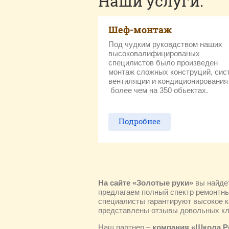
Наши услуги:
Шеф-монтаж
Под чудким руковдством наших
высоковалифицированых
специлистов было произведен
монтаж сложных конструций, сис
вентиляции и кондиционирования
более чем на 350 обьектах.
Подробнее
На сайте «Золотые руки»
вы найдет
предлагаем полный спектр ремонтны
специалисты гарантируют высокое к
представлены отзывы довольных кл
Наш партнер –
компания «Школа Р