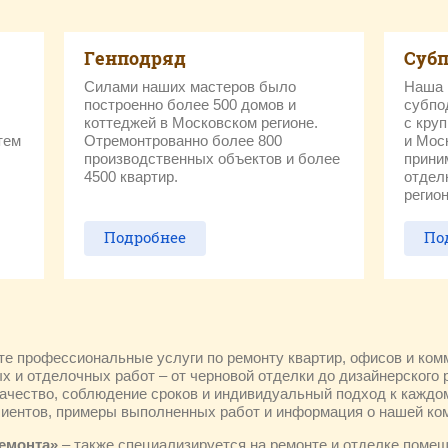
Генподряд
Суб
Силами наших мастеров было
Наша 
построенно более 500 домов и
субпо
коттеджей в Московском регионе.
с кру
тем
Отремонтрованно более 800
и Мос
производственных объектов и более
прини
4500 квартир.
отдел
регион
Подробнее
По
е профессиональные услуги по ремонту квартир, офисов и ко
х и отделочных работ – от черновой отделки до дизайнерского
ачество, соблюдение сроков и индивидуальный подход к каждом
иентов, примеры выполненных работ и информация о нашей ко
емонта»
– также специализируется на ремонте и отделке поме