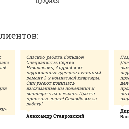
профиля
лиентов:
с
Спасибо, ребята, большое!
Поз
зано
Специалисты: Сергей
Дне
ней
Николаевич, Андрей и их
вам
подчиненные сделали отличный
над
ремонт 3-х комнатной квартиры.
про
Они умеют понимать
дел
ции
высказанные им пожелания и
про
воплощать их в жизнь. Просто
пот
приятные люди! Спасибо им за
вхо
работу!
ки».
Дир
Александр Ставровский
Вал